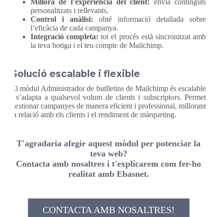
Millora de l’experiència del client:
envia continguts
personalitzats i rellevants.
Control i anàlisi:
obté informació detallada sobre
l’eficàcia de cada campanya.
Integració completa:
tot el procés està sincronitzat amb
la teva botiga i el teu compte de Mailchimp.
Solució escalable i flexible
El mòdul Administrador de butlletins de Mailchimp és escalable
i s’adapta a qualsevol volum de clients i subscriptors. Permet
gestionar campanyes de manera eficient i professional, millorant
la relació amb els clients i el rendiment de màrqueting.
T'agradaria afegir aquest mòdul per potenciar la
teva web?
Contacta amb nosaltres i t'explicarem com fer-ho
realitat amb Ebasnet.
CONTACTA AMB NOSALTRES!