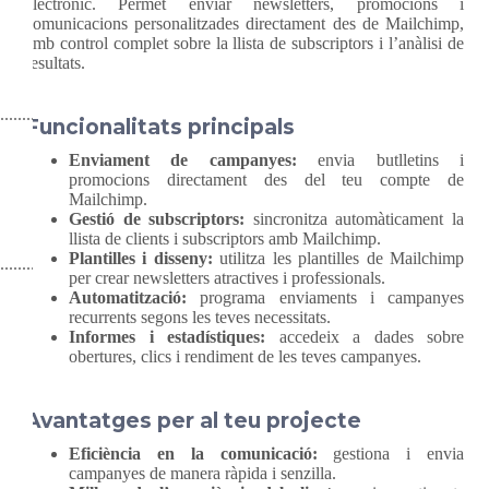
electrònic. Permet enviar newsletters, promocions i
comunicacions personalitzades directament des de Mailchimp,
amb control complet sobre la llista de subscriptors i l’anàlisi de
resultats.
Funcionalitats principals
Enviament de campanyes:
envia butlletins i
promocions directament des del teu compte de
Mailchimp.
Gestió de subscriptors:
sincronitza automàticament la
llista de clients i subscriptors amb Mailchimp.
Plantilles i disseny:
utilitza les plantilles de Mailchimp
per crear newsletters atractives i professionals.
Automatització:
programa enviaments i campanyes
recurrents segons les teves necessitats.
Informes i estadístiques:
accedeix a dades sobre
obertures, clics i rendiment de les teves campanyes.
Avantatges per al teu projecte
Eficiència en la comunicació:
gestiona i envia
campanyes de manera ràpida i senzilla.