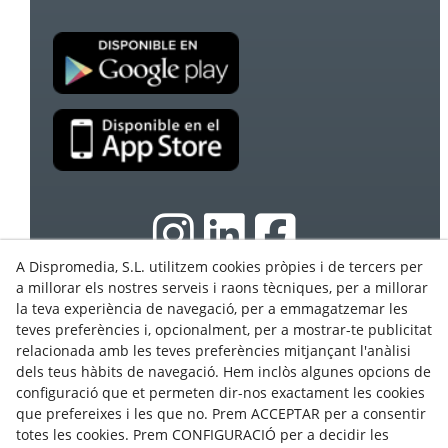
A Dispromedia, S.L. utilitzem cookies pròpies i de tercers per
a millorar els nostres serveis i raons tècniques, per a millorar
la teva experiència de navegació, per a emmagatzemar les
© 08/2026 Ebasnet - Dispromedia, SL - Tots els drets
teves preferències i, opcionalment, per a mostrar-te publicitat
reservats.
relacionada amb les teves preferències mitjançant l'anàlisi
Condicions d'Ús
dels teus hàbits de navegació. Hem inclòs algunes opcions de
Avís Legal
configuració que et permeten dir-nos exactament les cookies
que prefereixes i les que no. Prem ACCEPTAR per a consentir
Política de privacitat
totes les cookies. Prem CONFIGURACIÓ per a decidir les
Cookies