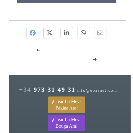
+34
973 31 49 31
info@ebasnet.com
¡Crear La Meva
Pàgina Ara!
¡Crear La Meva
Botiga Ara!