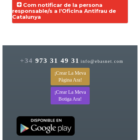
Com notificar de la persona
responsable/s a l'Oficina Antifrau de
Catalunya
+34
973 31 49 31
info@ebasnet.com
¡Crear La Meva
Pàgina Ara!
¡Crear La Meva
Botiga Ara!