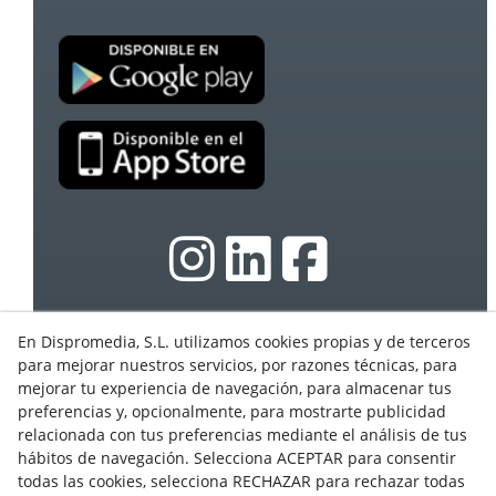
En Dispromedia, S.L. utilizamos cookies propias y de terceros
© 08/2026 Ebasnet - Dispromedia, SL - Todos los
para mejorar nuestros servicios, por razones técnicas, para
derechos reservados.
mejorar tu experiencia de navegación, para almacenar tus
Condiciones de Uso
preferencias y, opcionalmente, para mostrarte publicidad
Aviso Legal
relacionada con tus preferencias mediante el análisis de tus
hábitos de navegación. Selecciona ACEPTAR para consentir
Política de privacidad
todas las cookies, selecciona RECHAZAR para rechazar todas
Cookies