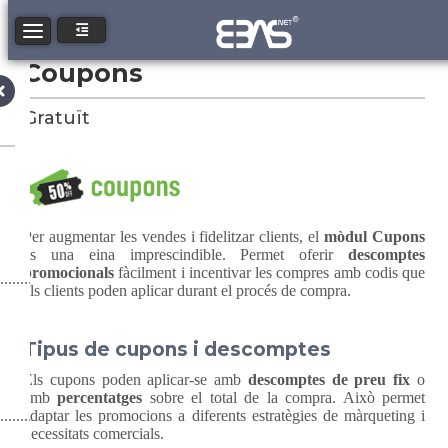
Toggle navigation
Coupons
Gratuït
Per augmentar les vendes i fidelitzar clients, el
mòdul Cupons
és una eina imprescindible. Permet oferir
descomptes
promocionals
fàcilment i incentivar les compres amb codis que
els clients poden aplicar durant el procés de compra.
Tipus de cupons i descomptes
Els cupons poden aplicar-se amb
descomptes de preu fix
o
amb
percentatges
sobre el total de la compra. Això permet
adaptar les promocions a diferents estratègies de màrqueting i
necessitats comercials.