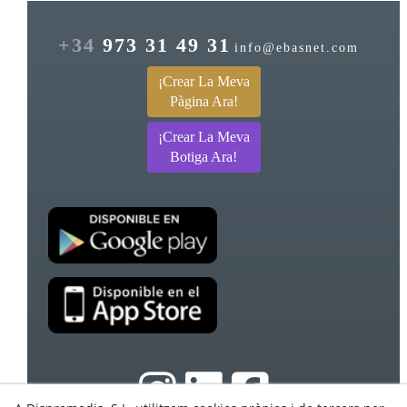
+34
973 31 49 31
info@ebasnet.com
¡Crear La Meva
Pàgina Ara!
¡Crear La Meva
Botiga Ara!