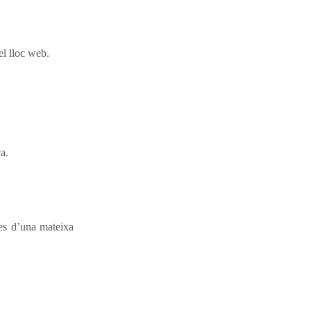
el lloc web.
a.
des d’una mateixa