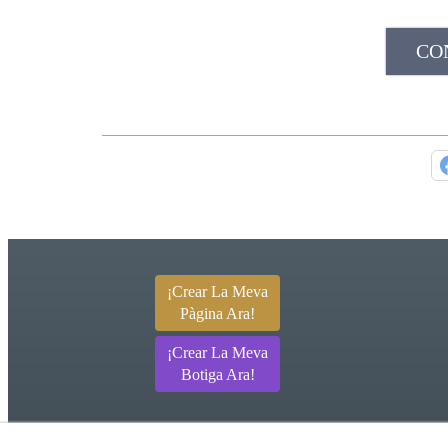
CO
¡Crear La Meva
Pàgina Ara!
¡Crear La Meva
Botiga Ara!