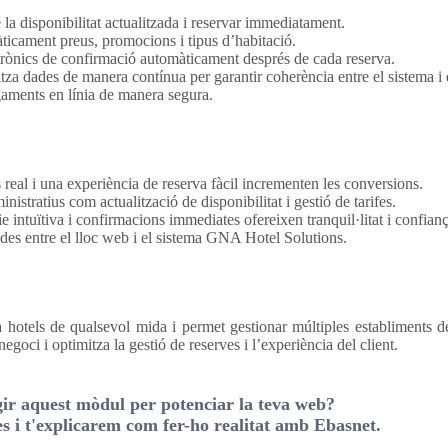
 la disponibilitat actualitzada i reservar immediatament.
ticament preus, promocions i tipus d’habitació.
trònics de confirmació automàticament després de cada reserva.
tza dades de manera contínua per garantir coherència entre el sistema i 
agaments en línia de manera segura.
s real i una experiència de reserva fàcil incrementen les conversions.
istratius com actualització de disponibilitat i gestió de tarifes.
ie intuïtiva i confirmacions immediates ofereixen tranquil·litat i confianç
des entre el lloc web i el sistema GNA Hotel Solutions.
hotels de qualsevol mida i permet gestionar múltiples establiments 
goci i optimitza la gestió de reserves i l’experiència del client.
gir aquest mòdul per potenciar la teva web?
s i t'explicarem com fer-ho realitat amb Ebasnet.