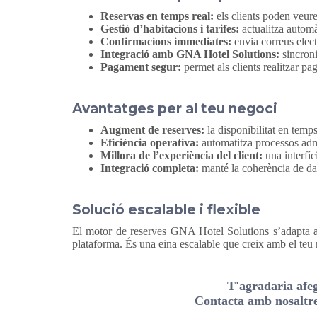
Reservas en temps real:
els clients poden veure
Gestió d’habitacions i tarifes:
actualitza automà
Confirmacions immediates:
envia correus elec
Integració amb GNA Hotel Solutions:
sincroni
Pagament segur:
permet als clients realitzar p
Avantatges per al teu negoci
Augment de reserves:
la disponibilitat en temp
Eficiència operativa:
automatitza processos admin
Millora de l’experiència del client:
una interfíc
Integració completa:
manté la coherència de da
Solució escalable i flexible
El motor de reserves GNA Hotel Solutions s’adapta a 
plataforma. És una eina escalable que creix amb el teu ne
T'agradaria afe
Contacta amb nosaltre