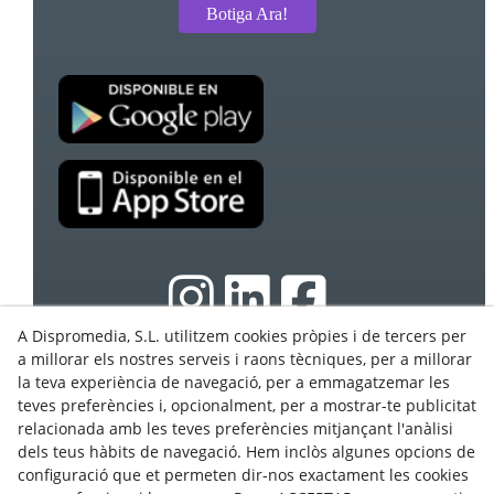
Botiga Ara!
A Dispromedia, S.L. utilitzem cookies pròpies i de tercers per
a millorar els nostres serveis i raons tècniques, per a millorar
la teva experiència de navegació, per a emmagatzemar les
© 08/2026 Ebasnet - Dispromedia, SL - Tots els drets
teves preferències i, opcionalment, per a mostrar-te publicitat
reservats.
relacionada amb les teves preferències mitjançant l'anàlisi
Condicions d'Ús
dels teus hàbits de navegació. Hem inclòs algunes opcions de
Avís Legal
configuració que et permeten dir-nos exactament les cookies