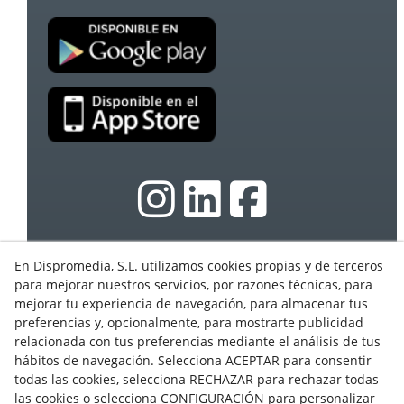
En Dispromedia, S.L. utilizamos cookies propias y de terceros
© 08/2026 Ebasnet - Dispromedia, SL - Todos los
para mejorar nuestros servicios, por razones técnicas, para
derechos reservados.
mejorar tu experiencia de navegación, para almacenar tus
Condiciones de Uso
preferencias y, opcionalmente, para mostrarte publicidad
Aviso Legal
relacionada con tus preferencias mediante el análisis de tus
hábitos de navegación. Selecciona ACEPTAR para consentir
Política de privacidad
todas las cookies, selecciona RECHAZAR para rechazar todas
Cookies
las cookies o selecciona CONFIGURACIÓN para personalizar