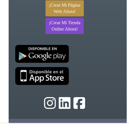
¡Crear Mi Página
Web Ahora!
¡Crear Mi Tienda
Online Ahora!
© 08/2026 Ebasnet - Dispromedia, SL - Todos los