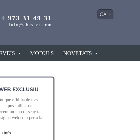
CA
34
973 31 49 31
info@ebasnet.com
RVEIS
MÒDULS
NOVETATS
WEB EXCLUSIU
t que n’hi ha de tots
s la possibilitat de
reem un nou disseny tant
 pàgina web com per a la
+info