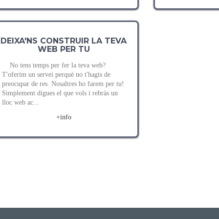
DEIXA'NS CONSTRUIR LA TEVA
WEB PER TU
No tens temps per fer la teva web?
T'oferim un servei perquè no t'hagis de
preocupar de res. Nosaltres ho farem per tu!
Simplement digues el que vols i rebràs un
lloc web ac...
+info