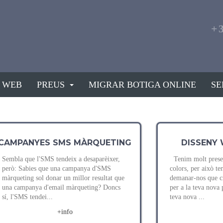
+
 WEB
PREUS
MIGRAR BOTIGA ONLINE
SE
CAMPANYES SMS MÀRQUETING
DISSENY 
Sembla que l'SMS tendeix a desaparèixer,
Tenim molt presen
però: Sabies que una campanya d'SMS
colors, per això ten
màrqueting sol donar un millor resultat que
demanar-nos que c
una campanya d'email màrqueting? Doncs
per a la teva nova
sí, l'SMS tendei...
teva nova ...
+info