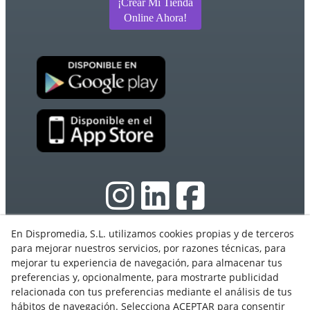
¡Crear Mi Tienda
Online Ahora!
En Dispromedia, S.L. utilizamos cookies propias y de terceros
para mejorar nuestros servicios, por razones técnicas, para
© 08/2026 Ebasnet - Dispromedia, SL - Todos los
mejorar tu experiencia de navegación, para almacenar tus
derechos reservados.
preferencias y, opcionalmente, para mostrarte publicidad
Condiciones de Uso
relacionada con tus preferencias mediante el análisis de tus
Aviso Legal
hábitos de navegación. Selecciona ACEPTAR para consentir