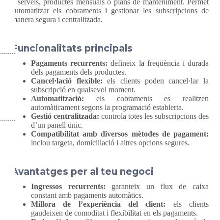
a serveis, productes mensuals o plans de manteniment. Permet
automatitzar els cobraments i gestionar les subscripcions de
manera segura i centralitzada.
Funcionalitats principals
Pagaments recurrents:
defineix la freqüència i durada
dels pagaments dels productes.
Cancel·lació flexible:
els clients poden cancel·lar la
subscripció en qualsevol moment.
Automatització:
els cobraments es realitzen
automàticament segons la programació establerta.
Gestió centralitzada:
controla totes les subscripcions des
d’un panell únic.
Compatibilitat amb diversos mètodes de pagament:
inclou targeta, domiciliació i altres opcions segures.
Avantatges per al teu negoci
Ingressos recurrents:
garanteix un flux de caixa
constant amb pagaments automàtics.
Millora de l’experiència del client:
els clients
gaudeixen de comoditat i flexibilitat en els pagaments.