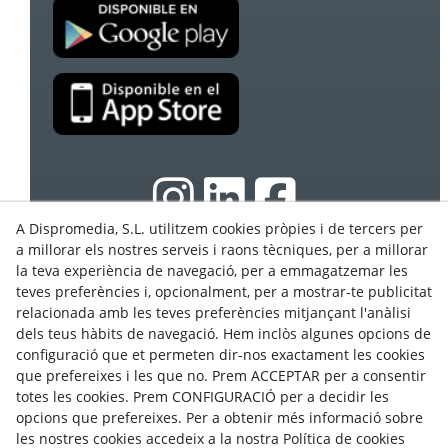
A Dispromedia, S.L. utilitzem cookies pròpies i de tercers per
a millorar els nostres serveis i raons tècniques, per a millorar
la teva experiència de navegació, per a emmagatzemar les
© 08/2026 Ebasnet - Dispromedia, SL - Tots els drets
teves preferències i, opcionalment, per a mostrar-te publicitat
reservats.
relacionada amb les teves preferències mitjançant l'anàlisi
Condicions d'Ús
dels teus hàbits de navegació. Hem inclòs algunes opcions de
configuració que et permeten dir-nos exactament les cookies
Avís Legal
que prefereixes i les que no. Prem ACCEPTAR per a consentir
Política de privacitat
totes les cookies. Prem CONFIGURACIÓ per a decidir les
Cookies
opcions que prefereixes. Per a obtenir més informació sobre
les nostres cookies accedeix a la nostra Política de cookies
Programa Partners