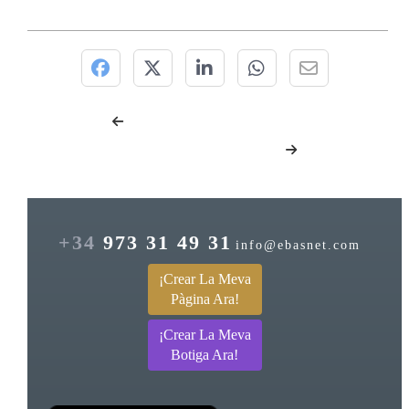
+34
973 31 49 31
info@ebasnet.com
¡Crear La Meva
Pàgina Ara!
¡Crear La Meva
Botiga Ara!