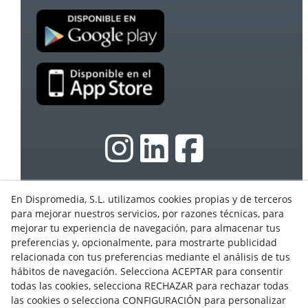
En Dispromedia, S.L. utilizamos cookies propias y de terceros
© 08/2026 Ebasnet - Dispromedia, SL - Todos los
para mejorar nuestros servicios, por razones técnicas, para
derechos reservados.
mejorar tu experiencia de navegación, para almacenar tus
Condiciones de Uso
preferencias y, opcionalmente, para mostrarte publicidad
Aviso Legal
relacionada con tus preferencias mediante el análisis de tus
hábitos de navegación. Selecciona ACEPTAR para consentir
Política de privacidad
todas las cookies, selecciona RECHAZAR para rechazar todas
Cookies
las cookies o selecciona CONFIGURACIÓN para personalizar