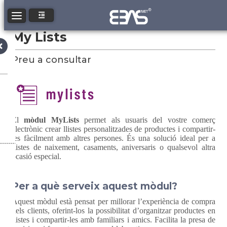
Toggle navigation
My Lists
Preu a consultar
El
mòdul MyLists
permet als usuaris del vostre comerç
electrònic crear llistes personalitzades de productes i compartir-
les fàcilment amb altres persones. És una solució ideal per a
llistes de naixement, casaments, aniversaris o qualsevol altra
ocasió especial.
Per a què serveix aquest mòdul?
Aquest mòdul està pensat per millorar l’experiència de compra
dels clients, oferint-los la possibilitat d’organitzar productes en
llistes i compartir-les amb familiars i amics. Facilita la presa de