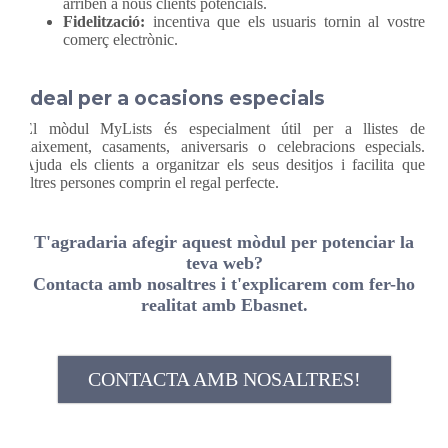
arriben a nous clients potencials.
Fidelització:
incentiva que els usuaris tornin al vostre
comerç electrònic.
Ideal per a ocasions especials
El mòdul MyLists és especialment útil per a llistes de
naixement, casaments, aniversaris o celebracions especials.
Ajuda els clients a organitzar els seus desitjos i facilita que
altres persones comprin el regal perfecte.
T'agradaria afegir aquest mòdul per potenciar la
teva web?
Contacta amb nosaltres i t'explicarem com fer-ho
realitat amb Ebasnet.
CONTACTA AMB NOSALTRES!