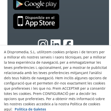
A Dispromedia, S.L. utilitzem cookies pròpies i de tercers per
a millorar els nostres serveis i raons tècniques, per a millorar
la teva experiència de navegació, per a emmagatzemar les
© 08/2026 Ebasnet - Dispromedia, SL - Tots els drets
teves preferències i, opcionalment, per a mostrar-te publicitat
reservats.
relacionada amb les teves preferències mitjançant l'anàlisi
Condicions d'Ús
dels teus hàbits de navegació. Hem inclòs algunes opcions de
configuració que et permeten dir-nos exactament les cookies
Avís Legal
que prefereixes i les que no. Prem ACCEPTAR per a consentir
Política de privacitat
totes les cookies. Prem CONFIGURACIÓ per a decidir les
Cookies
opcions que prefereixes. Per a obtenir més informació sobre
les nostres cookies accedeix a la nostra Política de cookies
Programa Partners
aquí:
Política de Galetes