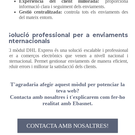
Experiència del client millorada:
proporciona
informació clara i seguiment dels enviaments.
Gestió centralitzada:
controla tots els enviaments des
del mateix entorn.
Solució professional per a enviaments
internacionals
El mòdul DHL Express és una solució escalable i professional
per a comerços electrònics que venen a nivell nacional i
internacional. Permet gestionar enviaments de manera eficient,
reduir errors i millorar la satisfacció dels clients.
T'agradaria afegir aquest mòdul per potenciar la
teva web?
Contacta amb nosaltres i t'explicarem com fer-ho
realitat amb Ebasnet.
CONTACTA AMB NOSALTRES!