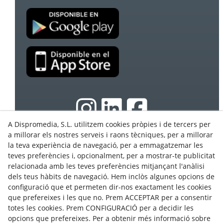
A Dispromedia, S.L. utilitzem cookies pròpies i de tercers per
a millorar els nostres serveis i raons tècniques, per a millorar
la teva experiència de navegació, per a emmagatzemar les
© 08/2026 Ebasnet - Dispromedia, SL - Tots els drets
teves preferències i, opcionalment, per a mostrar-te publicitat
reservats.
relacionada amb les teves preferències mitjançant l'anàlisi
Condicions d'Ús
dels teus hàbits de navegació. Hem inclòs algunes opcions de
Avís Legal
configuració que et permeten dir-nos exactament les cookies
que prefereixes i les que no. Prem ACCEPTAR per a consentir
Política de privacitat
totes les cookies. Prem CONFIGURACIÓ per a decidir les
Cookies
opcions que prefereixes. Per a obtenir més informació sobre