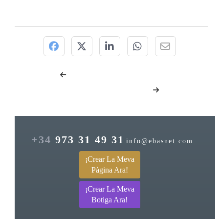
+34
973 31 49 31
info@ebasnet.com
¡Crear La Meva
Pàgina Ara!
¡Crear La Meva
Botiga Ara!