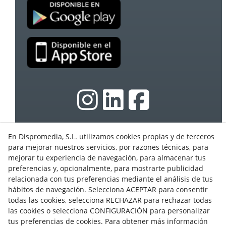
En Dispromedia, S.L. utilizamos cookies propias y de terceros
© 08/2026 Ebasnet - Dispromedia, SL - Todos los
para mejorar nuestros servicios, por razones técnicas, para
derechos reservados.
mejorar tu experiencia de navegación, para almacenar tus
Condiciones de Uso
preferencias y, opcionalmente, para mostrarte publicidad
relacionada con tus preferencias mediante el análisis de tus
Aviso Legal
hábitos de navegación. Selecciona ACEPTAR para consentir
Política de privacidad
todas las cookies, selecciona RECHAZAR para rechazar todas
Cookies
las cookies o selecciona CONFIGURACIÓN para personalizar
tus preferencias de cookies. Para obtener más información
Programa Partners