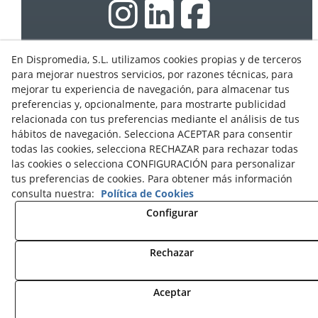
En Dispromedia, S.L. utilizamos cookies propias y de terceros
para mejorar nuestros servicios, por razones técnicas, para
© 08/2026 Ebasnet - Dispromedia, SL - Todos los
derechos reservados.
mejorar tu experiencia de navegación, para almacenar tus
preferencias y, opcionalmente, para mostrarte publicidad
Condiciones de Uso
relacionada con tus preferencias mediante el análisis de tus
Aviso Legal
hábitos de navegación. Selecciona ACEPTAR para consentir
Política de privacidad
todas las cookies, selecciona RECHAZAR para rechazar todas
las cookies o selecciona CONFIGURACIÓN para personalizar
Cookies
tus preferencias de cookies. Para obtener más información
Programa Partners
consulta nuestra:
Política de Cookies
Contacto
Configurar
Rechazar
Aceptar