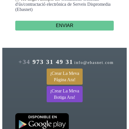
d'ús/contractació electrònica de Serveis Dispromedia
(Ebasnet)
ENVIAR
+34
973 31 49 31
info@ebasnet.com
¡Crear La Meva
Pàgina Ara!
¡Crear La Meva
Botiga Ara!