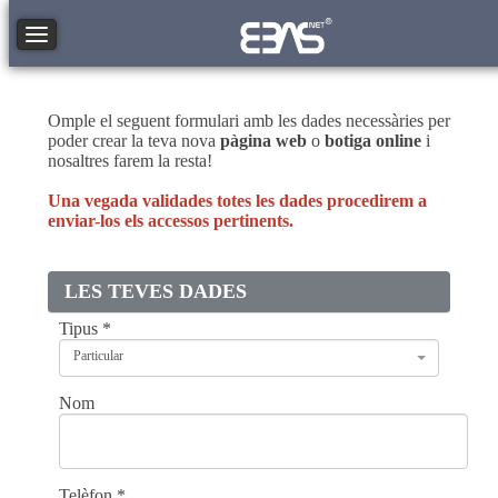
Toggle navigation
Omple el seguent formulari amb les dades necessàries per
poder crear la teva nova
pàgina web
o
botiga online
i
nosaltres farem la resta!
Una vegada validades totes les dades procedirem a
enviar-los els accessos pertinents.
LES TEVES DADES
Tipus
*
Particular
Nom
Telèfon
*