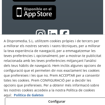
A Dispromedia, S.L. utilitzem cookies pròpies i de tercers per
a millorar els nostres serveis i raons tècniques, per a millorar
la teva experiència de navegació, per a emmagatzemar les
© 08/2026 Ebasnet - Dispromedia, SL - Tots els drets
teves preferències i, opcionalment, per a mostrar-te publicitat
reservats.
relacionada amb les teves preferències mitjançant l'anàlisi
Condicions d'Ús
dels teus hàbits de navegació. Hem inclòs algunes opcions de
configuració que et permeten dir-nos exactament les cookies
Avís Legal
que prefereixes i les que no. Prem ACCEPTAR per a consentir
Política de privacitat
totes les cookies. Prem CONFIGURACIÓ per a decidir les
Cookies
opcions que prefereixes. Per a obtenir més informació sobre
les nostres cookies accedeix a la nostra Política de cookies
Programa Partners
aquí:
Política de Galetes
Contacte
Configurar