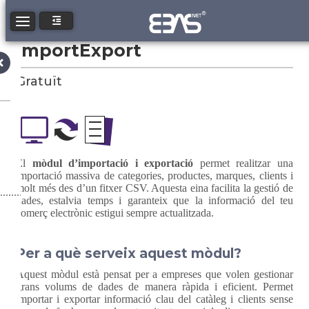
Toggle navigation
ImportExport
Gratuït
El
mòdul d’importació i exportació
permet realitzar una
importació massiva de categories, productes, marques, clients i
molt més des d’un fitxer CSV. Aquesta eina facilita la gestió de
dades, estalvia temps i garanteix que la informació del teu
comerç electrònic estigui sempre actualitzada.
Per a què serveix aquest mòdul?
Aquest mòdul està pensat per a empreses que volen gestionar
grans volums de dades de manera ràpida i eficient. Permet
importar i exportar informació clau del catàleg i clients sense