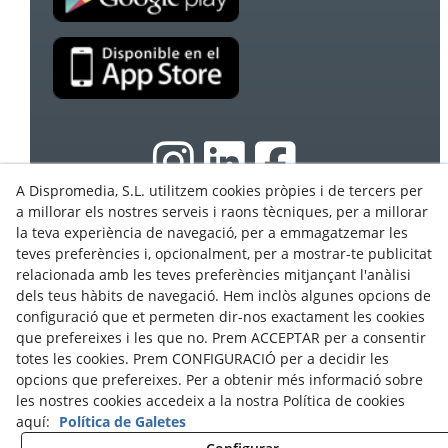
A Dispromedia, S.L. utilitzem cookies pròpies i de tercers per
a millorar els nostres serveis i raons tècniques, per a millorar
la teva experiència de navegació, per a emmagatzemar les
© 08/2026 Ebasnet - Dispromedia, SL - Tots els drets
teves preferències i, opcionalment, per a mostrar-te publicitat
reservats.
relacionada amb les teves preferències mitjançant l'anàlisi
Condicions d'Ús
dels teus hàbits de navegació. Hem inclòs algunes opcions de
configuració que et permeten dir-nos exactament les cookies
Avís Legal
que prefereixes i les que no. Prem ACCEPTAR per a consentir
Política de privacitat
totes les cookies. Prem CONFIGURACIÓ per a decidir les
Cookies
opcions que prefereixes. Per a obtenir més informació sobre
les nostres cookies accedeix a la nostra Política de cookies
Programa Partners
aquí:
Política de Galetes
Contacte