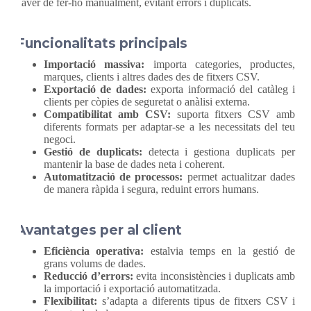
haver de fer-ho manualment, evitant errors i duplicats.
Funcionalitats principals
Importació massiva:
importa categories, productes,
marques, clients i altres dades des de fitxers CSV.
Exportació de dades:
exporta informació del catàleg i
clients per còpies de seguretat o anàlisi externa.
Compatibilitat amb CSV:
suporta fitxers CSV amb
diferents formats per adaptar-se a les necessitats del teu
negoci.
Gestió de duplicats:
detecta i gestiona duplicats per
mantenir la base de dades neta i coherent.
Automatització de processos:
permet actualitzar dades
de manera ràpida i segura, reduint errors humans.
Avantatges per al client
Eficiència operativa:
estalvia temps en la gestió de
grans volums de dades.
Reducció d’errors:
evita inconsistències i duplicats amb
la importació i exportació automatitzada.
Flexibilitat:
s’adapta a diferents tipus de fitxers CSV i