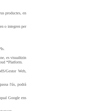
seus productes, en
en o integren per
Is.
e, es visualitzin
loud *Platform.
CMS/Gestor Web,
passa l'ús, podrà
l qual Google ens