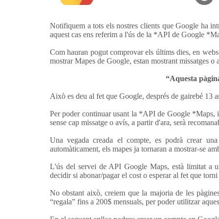
Notifiquem a tots els nostres clients que Google ha intr
aquest cas ens referim a l'ús de la *API de Google *M
Com hauran pogut comprovar els últims dies, en webs o
mostrar Mapes de Google, estan mostrant missatges o a
“Aquesta pàgin
Això es deu al fet que Google, després de gairebé 13 an
Per poder continuar usant la *API de Google *Maps, i 
sense cap missatge o avís, a partir d'ara, serà recoma
Una vegada creada el compte, es podrà crear un
automàticament, els mapes ja tornaran a mostrar-se amb
L'ús del servei de API Google Maps, està limitat a u
decidir si abonar/pagar el cost o esperar al fet que torn
No obstant això, creiem que la majoria de les pàgine
“regala” fins a 200$ mensuals, per poder utilitzar aque