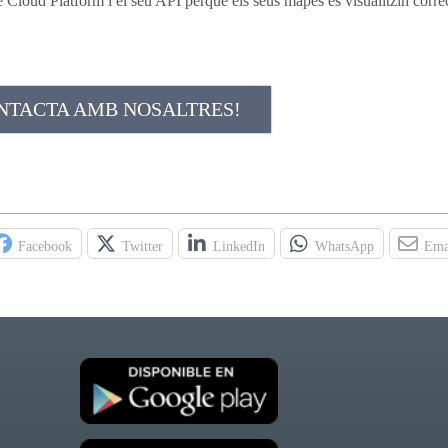
Cloud Platform i el seu API perquè els seus mapes es visualitzin corre
NTACTA AMB NOSALTRES!
Facebook
Twitter
LinkedIn
WhatsApp
Ema