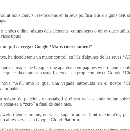
oduït nous canvis i restriccions en la seva política d'ús d'alguns dels 
aps.
 tendes online, alguns dels elements, components o ginys que s'utilitz
visos tipus:
a no pot carregar Google *Maps correctament”
ys, ha decidit tenir un major control, en l'ús d'algunes de les seves *AP
que els mapes de Google, que apareixen en pàgines web o tendes onlin
nable que cada empresa o usuari, creu el seu propi compte en Google *C
a nova *API, amb la qual una vegada introduïda en el nostre *
 normalitat.
n màxim de peticions mensuals, i si el seu web o tenda online sobre
i a posar-se a “zero” a final de cada mes.
s web o tendes online, no van a superar aquest límit màxim d'ús, pe
st o altres serveis en Google Cloud Platform.