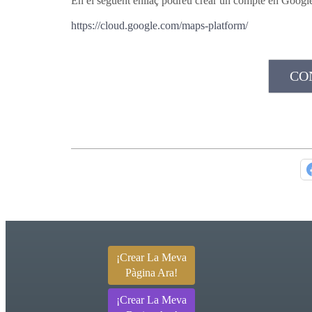
En el seguent enllaç podreu crear un compte en Google 
https://cloud.google.com/maps-platform/
CO
¡Crear La Meva
Pàgina Ara!
¡Crear La Meva