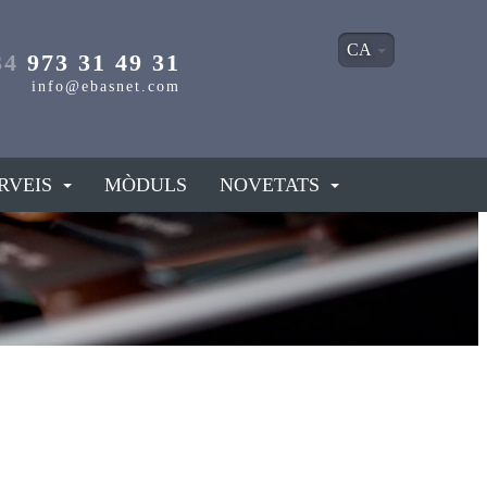
CA
34
973 31 49 31
info@ebasnet.com
RVEIS
MÒDULS
NOVETATS