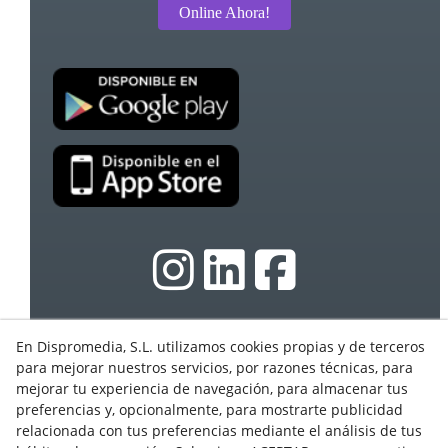
Online Ahora!
En Dispromedia, S.L. utilizamos cookies propias y de terceros
© 08/2026 Ebasnet - Dispromedia, SL - Todos los
para mejorar nuestros servicios, por razones técnicas, para
derechos reservados.
mejorar tu experiencia de navegación, para almacenar tus
Condiciones de Uso
preferencias y, opcionalmente, para mostrarte publicidad
Aviso Legal
relacionada con tus preferencias mediante el análisis de tus