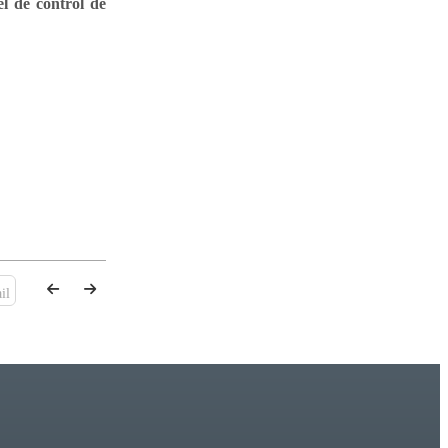
el de control de
il