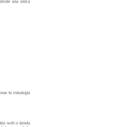
 desde una única
.
nar tu estrategia
sitio web o tienda