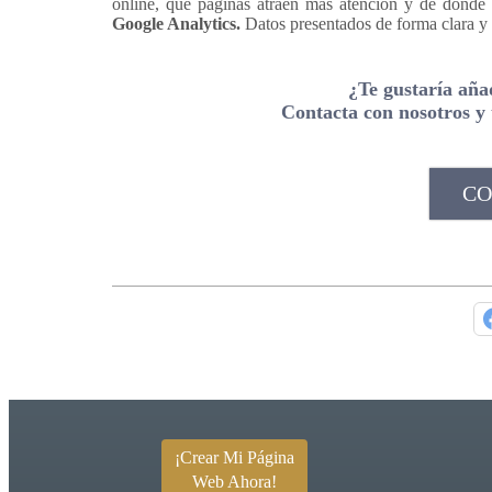
online, qué páginas atraen más atención y de dónde p
Google Analytics.
Datos presentados de forma clara y f
¿Te gustaría aña
Contacta con nosotros y 
CO
¡Crear Mi Página
Web Ahora!