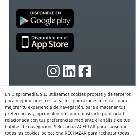
En Dispromedia, S.L. utilizamos cookies propias y de terceros
© 08/2026 Ebasnet - Dispromedia, SL - Todos los
para mejorar nuestros servicios, por razones técnicas, para
derechos reservados.
mejorar tu experiencia de navegación, para almacenar tus
Condiciones de Uso
preferencias y, opcionalmente, para mostrarte publicidad
Aviso Legal
relacionada con tus preferencias mediante el análisis de tus
hábitos de navegación. Selecciona ACEPTAR para consentir
Política de privacidad
todas las cookies, selecciona RECHAZAR para rechazar todas
Cookies